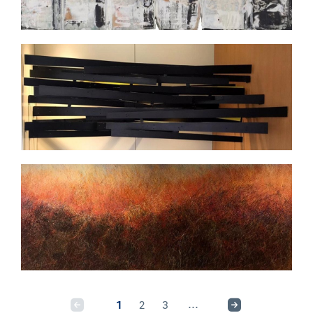
1
2
3
...